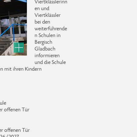
Viertklässlerinn
en und
Viertklässler
bei den
weiterführende
n Schulen in
Bergisch
Gladbach
informieren
und die Schule
n mit ihren Kindern
ule
er offenen Tür
er offenen Tür