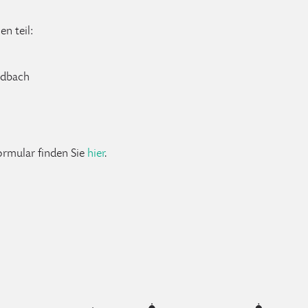
n teil:
adbach
ormular finden Sie
hier
.