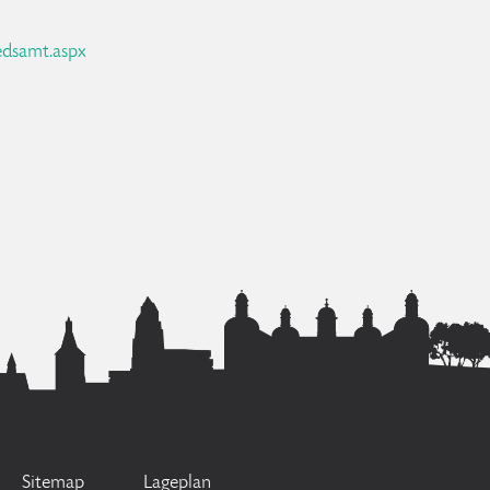
edsamt.aspx
Sitemap
Lageplan