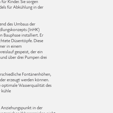
für Kinder. Sie sorgen
els für Abkühlung in der
end des Umbaus der
dlungskonzepts (InHK)
Bauphase installiert. Er
chtete Düsentöpfe. Diese
mer in einem
islauf gespeist, der ein
 und über drei Pumpen drei
erschiedliche Fontänenhöhen,
lder erzeugt werden können.
e optimale Wasserqualität des
r kühle
n Anziehungspunkt in der