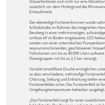
Wasserfontänen sind nicht nur eine Attraktion 
zusätzlich vor dem Hintergrund des Klimawand
Einkaufsmeile.
Der ebenerdige Fontänenbrunnen wurde währ
Schloßstraße im Rahmen des Integrierten Han
Bensberg in einer mehrmonatigen, aufwändigen 
umfasst elf im Boden eingelassene, LED-beleu
werden von einer unterirdischen Pumpenkam
ressourcenschonenden, geschlossenen Wasserkre
Füllvolumen von bis zu 80.000 Litern aufweist
Düsengruppen mit bis zu 2,5 bar versorgt.
Variabel einstellbare Drucke ermöglichen unt
so dass verschiedene, mehrstufige Fontänenbi
Chlorung, Siebung und Enthärtung stellen ein
Fontänenfeldes sicher. Das Fontänenfeld ist fü
Umgebungstemperaturen beheizbar ausgelegt.
„Das Fontänenfeld sorgt für einen zusätzliche