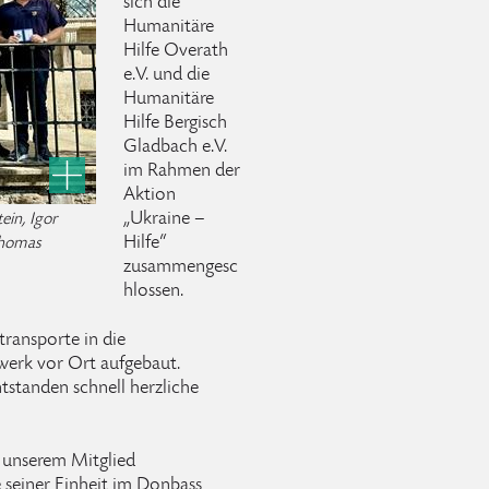
sich die
Humanitäre
Hilfe Overath
e.V. und die
Humanitäre
Hilfe Bergisch
Gladbach e.V.
im Rahmen der
Aktion
„Ukraine –
ein, Igor
Hilfe“
Thomas
zusammengesc
hlossen.
transporte in die
werk vor Ort aufgebaut.
tstanden schnell herzliche
 unserem Mitglied
seiner Einheit im Donbass