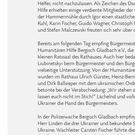
Helfer, nicht nachzulassen. Als Zeichen des D
Hilfe erhielten einige verdiente Mitglieder de
der Hammermühle durch Igor einen staatlichen
Kuhl, Karin Fischer, Guido Wagner, Christop
und Stefan Malczewski freuten sich sehr über
Bereits am folgenden Tag empfing Bürgermeist
Humanitären Hilfe Bergisch Gladbach e.V., die
kleinen Ratssaal des Rathauses. Auch hier beda
Liubinetskyi beim Bürgermeister und den Bürg
vielseitige Unterstützung. Von der Humanitäre
wurden im Rathaus Ulrich Gürster, Heinz-Be
und Dirk Ballsieper mit dem ukrainischen Orde
betonte bei der Verabschiedung: „Wir stehen a
lassen euch nicht im Stich!“ Lächelnd und volle
Ukrainer die Hand des Bürgermeisters.
In der Polizeiwache Bergisch Gladbach empfin
Herr Linden die drei Ukrainer und bekundete S
Ukraine. Wachleiter Carsten Fischer führte d