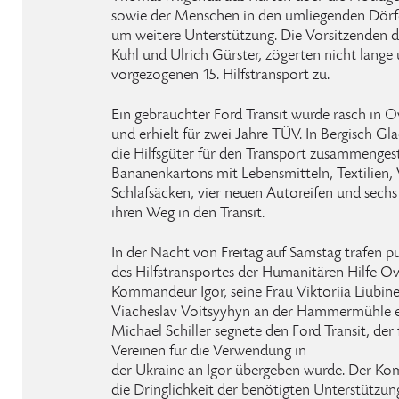
sowie der Menschen in den umliegenden Dörf
um weitere Unterstützung. Die Vorsitzenden d
Kuhl und Ulrich Gürster, zögerten nicht lange 
vorgezogenen 15. Hilfstransport zu.
Ein gebrauchter Ford Transit wurde rasch in O
und erhielt für zwei Jahre TÜV. In Bergisch Gl
die Hilfsgüter für den Transport zusammengeste
Bananenkartons mit Lebensmitteln, Textilien,
Schlafsäcken, vier neuen Autoreifen und sech
ihren Weg in den Transit.
In der Nacht von Freitag auf Samstag trafen p
des Hilfstransportes der Humanitären Hilfe O
Kommandeur Igor, seine Frau Viktoriia Liubine
Viacheslav Voitsyyhyn an der Hammermühle ei
Michael Schiller segnete den Ford Transit, der
Vereinen für die Verwendung in
der Ukraine an Igor übergeben wurde. Der K
die Dringlichkeit der benötigten Unterstützung