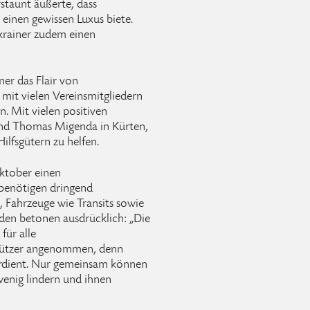
taunt äußerte, dass
 einen gewissen Luxus biete.
Ukrainer zudem einen
ner das Flair von
mit vielen Vereinsmitgliedern
 Mit vielen positiven
eund Thomas Migenda in Kürten,
ilfsgütern zu helfen.
ktober einen
 benötigen dringend
Fahrzeuge wie Transits sowie
nden betonen ausdrücklich: „Die
für alle
rstützer angenommen, denn
erdient. Nur gemeinsam können
wenig lindern und ihnen