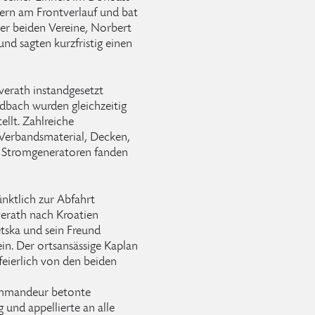
ern am Frontverlauf und bat
er beiden Vereine, Norbert
und sagten kurzfristig einen
verath instandgesetzt
adbach wurden gleichzeitig
llt. Zahlreiche
 Verbandsmaterial, Decken,
s Stromgeneratoren fanden
ünktlich zur Abfahrt
verath nach Kroatien
tska und sein Freund
n. Der ortsansässige Kaplan
 feierlich von den beiden
ommandeur betonte
 und appellierte an alle