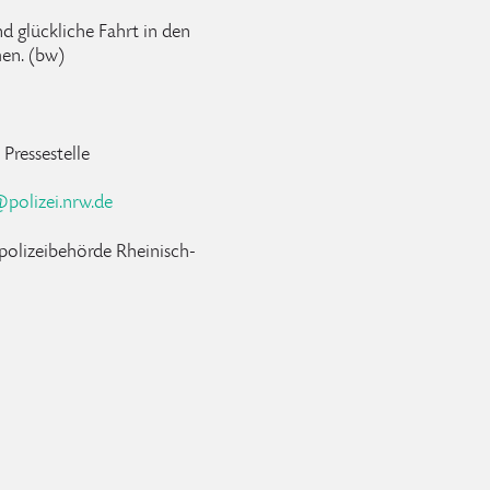
nd glückliche Fahrt in den
en. (bw)
Pressestelle
@
polizei
.
nrw
.
de
ispolizeibehörde Rheinisch-