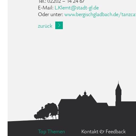
Tel.: 02202 – 14 24 67
E-Mail:
L
.
Klemt
@
stadt-gl
.
de
Oder unter:
www.bergischgladbach.de/tanzcaf
zurück
Top Themen
Kontakt & Feedback