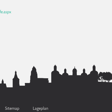
e.aspx
Sitemap
Lageplan