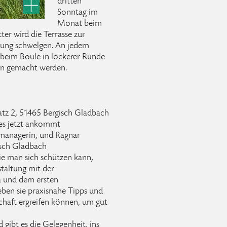
dritten
Sonntag im
Monat beim
r wird die Terrasse zur
erung schwelgen. An jedem
eim Boule in lockerer Runde
en gemacht werden.
z 2, 51465 Bergisch Gladbach
es jetzt ankommt
zmanagerin, und Ragnar
isch Gladbach
ie man sich schützen kann,
taltung mit der
 und dem ersten
en sie praxisnahe Tipps und
haft ergreifen können, um gut
gibt es die Gelegenheit, ins