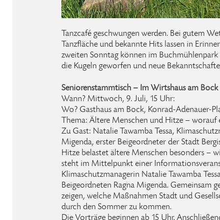
Tanzcafé geschwungen werden. Bei gutem Wette
Tanzfläche und bekannte Hits lassen in Erinn
zweiten Sonntag können im Buchmühlenpark b
die Kugeln geworfen und neue Bekanntschaft
Seniorenstammtisch – Im Wirtshaus am Bock
Wann? Mittwoch, 9. Juli, 15 Uhr:
Wo? Gasthaus am Bock, Konrad-Adenauer-Plat
Thema: Ältere Menschen und Hitze – worauf 
Zu Gast: Natalie Tawamba Tessa, Klimaschut
Migenda, erster Beigeordneter der Stadt Berg
Hitze belastet ältere Menschen besonders – w
steht im Mittelpunkt einer Informationsverans
Klimaschutzmanagerin Natalie Tawamba Tessa
Beigeordneten Ragna Migenda. Gemeinsam geb
zeigen, welche Maßnahmen Stadt und Gesellsc
durch den Sommer zu kommen.
Die Vorträge beginnen ab 15 Uhr. Anschließend 