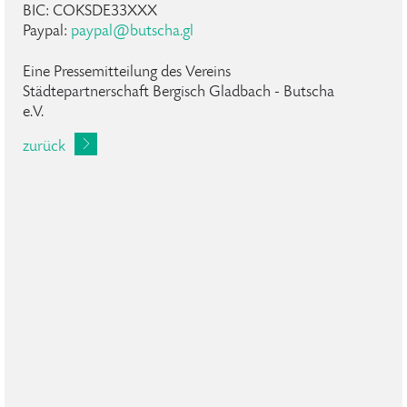
BIC: COKSDE33XXX
Paypal:
paypal
@
butscha
.
gl
Eine Pressemitteilung des Vereins
Städtepartnerschaft Bergisch Gladbach - Butscha
e.V.
zurück