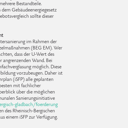
mehrere Bestandteile.
ch dem Gebäudeenergiegesetz
botsvergleich sollte dieser
nt
stersanierung im Rahmen der
Einzelmaßnahmen (BEG EM). Wer
chten, dass der U-Wert des
 der angrenzenden Wand. Bei
fachverglasung möglich. Diese
bildung vorzubeugen. Daher ist
hrplan (iSFP) alle geplanten
sten mit fachlicher
berblick über die möglichen
unalen Sanierungsinitiative
ergisch-gladbach/foerderung
n des Rheinisch-Bergischen
us einem iSFP zur Verfügung.