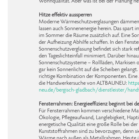
Wohnqualität. Aber was ist bei der Planung ne
Hitze effektiv aussperren
Moderne Wärmeschutzverglasungen dämmen ni
lassen auch Sonnenenergie herein. Das spart i
im Sommer die Räume zusätzlich auf. Eine So
der Aufheizung Abhilfe schaffen. In den Fenste
Sonnenschutzverglasung befindet sich stark re
den Tageslichteinfall minimiert. Darüber hina
Sonnenschutzsysteme – Rollläden, Markisen ode
gar kein Sonnenlicht auf die Scheiben gelangt
richtige Kombination der Komponenten. Eine 
die Handwerkersuche von ALTBAUNEU:
http
neu.de/bergisch-gladbach/dienstleister/han
Fensterrahmen: Energieeffizienz beginnt bei de
Für Fensterrahmen kommen verschiedene Mate
Ökologie, Pflegeaufwand, Langlebigkeit, Hapti
energetische Qualität eine große Rolle bei de
Kunststoffrahmen sind zu bevorzugen, denn sie
Wärme nach außen als Metallrahmen. Heute 