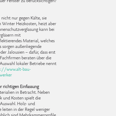
uer Fenster zu berücksichtigen?
cht nur gegen Kälte, sie
m Winter Heizkosten, heizt aber
nnenschutzverglasung kann bei
rgläsern mit
flektierendes Material, welches
us sorgen außenliegende
r Jalousien – dafür, dass erst
. Fachfirmen beraten über die
Auswahl lokaler Betriebe nennt
s://www.alt-bau-
dwerker
r richtigen Einfassung
rialien in Betracht. Neben
k und Kosten spielt die
r Auswahl. Holz- und
 leiten in der Regel weniger
üblich sind Mehrkammerprofile