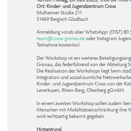
Termin: Freitag, 20. Juni 2025, 17.00 bis 19.00
Ort: Kinder- und Jugendzentrum Cross
Mülheimer Straße 211
51469 Bergisch Gladbach
Anmeldung vorab über WhatsApp: (0157) 80 5
team
@
cross-gronau
.
de
oder Instagram Jugen
Teilnahme kostenlos!
Der Workshop ist ein weiteres Beteiligungsa
Gronau, das federführend von der Abteilung S
Die Realisation des Workshops liegt beim städ
Integration und sozialräumliche Netzwerkarb
Kinder- und Jugendzentrum Cross von der Ka
Leverkusen, Rhein-Berg, Oberberg gGmbH.
In einem zweiten Workshop sollen zudem Sen
Menschen mit Mobilitätseinschränkung ihre V
wird rechtzeitig bekannt gegeben.
Hintergrund