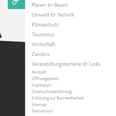
Planen & Bauen
Umwelt & Technik
Klimaschutz
Tourismus
Wirtschaft
Zanders
Veranstaltungstermine & Links
Kontakt
Öffnungszeiten
Impressum
Datenschutzerklärung
Erklärung zur Barrierefreiheit
Sitemap
Textversion