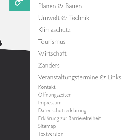
Planen & Bauen
Umwelt & Technik
Klimaschutz
Tourismus
Wirtschaft
Zanders
Veranstaltungstermine & Links
Kontakt
Öffnungszeiten
Impressum
Datenschutzerklärung
Erklärung zur Barrierefreiheit
Sitemap
Textversion