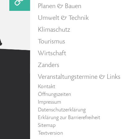
Planen & Bauen
Umwelt & Technik
Klimaschutz
Tourismus
Wirtschaft
Zanders
Veranstaltungstermine & Links
Kontakt
Öffnungszeiten
Impressum
Datenschutzerklärung
Erklärung zur Barrierefreiheit
Sitemap
Textversion