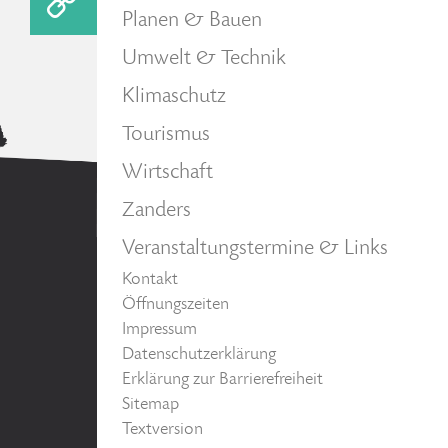
Planen & Bauen
Umwelt & Technik
Klimaschutz
Tourismus
Wirtschaft
Zanders
Veranstaltungstermine & Links
Kontakt
Öffnungszeiten
Impressum
Datenschutzerklärung
Erklärung zur Barrierefreiheit
Sitemap
Textversion