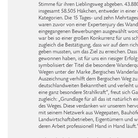
Stimme für ihren Lieblingsweg abgeben. 43.8
insgesamt 58.505 Häkchen, entweder in einer 
Kategorien. Die 15 Tages- und zehn Mehrtages
waren zuvor von einer Expertenjury des Wan
eingegangenen Bewerbungen ausgewählt worde
war bei so einer großen Konkurrenz für uns s
zugleich die Bestätigung, dass wir auf dem ri
geben mussten, um das Ziel zu erreichen. Dass 
gewonnen haben, ist für uns ein riesiger Erfol
symbolisiert der Titel die besondere Wanderqua
Wegen unter der Marke ‚Bergisches Wanderlan
Auszeichnung verhilft dem Bergischen Weg zu
deutschlandweiten Bekanntheit und verleiht 
eine ganz besondere Strahlkraft“, freut sich 
zugleich: „Grundlage für all das ist natürlich 
des Weges. Diese verdanken wir unserem he
mit seinem Netzwerk aus Wegepaten, Bauhöfe
Landwirtschaftsbetrieben, Eigentümern und we
deren Arbeit professionell Hand in Hand läuft.