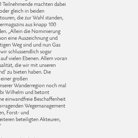
80 Teilnehmende machten dabei
oder gleich in beiden
touren, die zur Wahl standen,
dermagazins aus knapp 100
n. „Allein die Nominierung
chon eine Auszeichnung und
chtigen Weg sind und nun Gas
wir schlussendlich sogar
g auf vielen Ebenen. Allem voran
lität, die wir mit unseren
d‘ zu bieten haben. Die
 einer großen
unserer Wanderregion noch mal
Gabi Wilhelm und betont
eine einwandfreie Beschaffenheit
rvorragenden Wegemanagement
n, Forst- und
iteren beteiligten Akteuren,
”