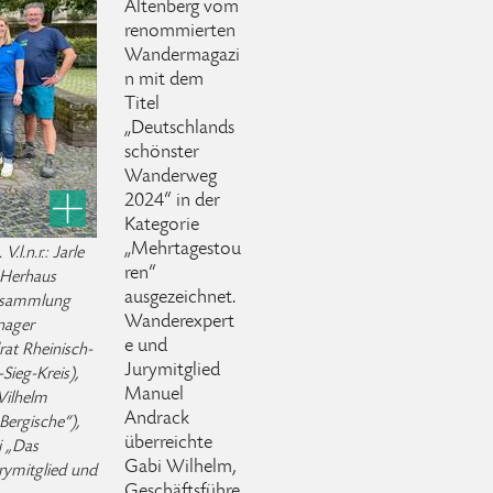
Altenberg vom
renommierten
Wandermagazi
n mit dem
Titel
„Deutschlands
schönster
Wanderweg
2024“ in der
Kategorie
„Mehrtagestou
l.n.r.: Jarle
ren“
 Herhaus
ausgezeichnet.
versammlung
Wanderexpert
nager
e und
at Rheinisch-
Jurymitglied
Sieg-Kreis),
Manuel
Wilhelm
Andrack
Bergische“),
überreichte
 „Das
Gabi Wilhelm,
rymitglied und
Geschäftsführe