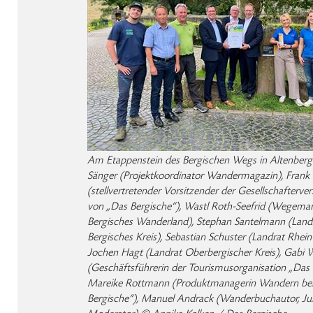
Am Etappenstein des Bergischen Wegs in Altenberg. V.
Sänger (Projektkoordinator Wandermagazin), Frank
(stellvertretender Vorsitzender der Gesellschafter
von „Das Bergische“), Wastl Roth-Seefrid (Wegema
Bergisches Wanderland), Stephan Santelmann (Landr
Bergisches Kreis), Sebastian Schuster (Landrat Rhein-
Jochen Hagt (Landrat Oberbergischer Kreis), Gabi 
(Geschäftsführerin der Tourismusorganisation „Das 
Mareike Rottmann (Produktmanagerin Wandern bei
Bergische“), Manuel Andrack (Wanderbuchautor, Ju