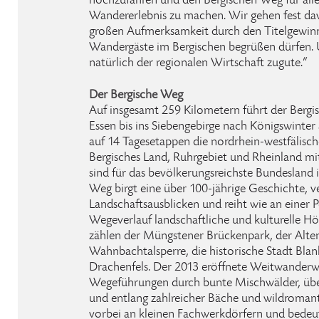
hochzufahren und den Bergischen Weg für alle
Wandererlebnis zu machen. Wir gehen fest dav
großen Aufmerksamkeit durch den Titelgewin
Wandergäste im Bergischen begrüßen dürfen
natürlich der regionalen Wirtschaft zugute.“
Der Bergische Weg
Auf insgesamt 259 Kilometern führt der Berg
Essen bis ins Siebengebirge nach Königswinte
auf 14 Tagesetappen die nordrhein-westfälisc
Bergisches Land, Ruhrgebiet und Rheinland mit
sind für das bevölkerungsreichste Bundesland 
Weg birgt eine über 100-jährige Geschichte, v
Landschaftsausblicken und reiht wie an einer P
Wegeverlauf landschaftliche und kulturelle H
zählen der Müngstener Brückenpark, der Alten
Wahnbachtalsperre, die historische Stadt Bla
Drachenfels. Der 2013 eröffnete Weitwanderw
Wegeführungen durch bunte Mischwälder, übe
und entlang zahlreicher Bäche und wildromanti
vorbei an kleinen Fachwerkdörfern und bede