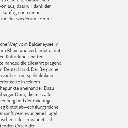
 zu einem sensationellen
on aus, dass wir dank der
n künftig noch mehr
. Und das wiederum kommt
ische Weg vom Baldeneysee in
r am Rhein und verbindet damit
hen Kulturlandschaften
einander, die allesamt prägend
in Deutschland. Der Bergische
erzaubert mit spektakulären
erlenkette in seinem
öhepunkte aneinander. Dazu
berger Dom, die reizvolle
nkenberg und der mächtige
eg bietet abwechslungsreiche
r sanft geschwungene Hügel
scher Täler. Er windet sich
utenden Orten der