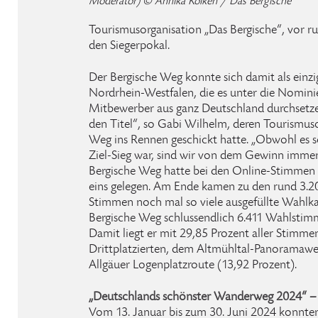
Moderator) © Annika Kolken / Das Bergische
Tourismusorganisation „Das Bergische“, vor r
den Siegerpokal.
Der Bergische Weg konnte sich damit als einz
Nordrhein-Westfalen, die es unter die Nominie
Mitbewerber aus ganz Deutschland durchsetzen
den Titel“, so Gabi Wilhelm, deren Tourismus
Weg ins Rennen geschickt hatte. „Obwohl es sc
Ziel-Sieg war, sind wir von dem Gewinn immer
Bergische Weg hatte bei den Online-Stimmen 
eins gelegen. Am Ende kamen zu den rund 3.2
Stimmen noch mal so viele ausgefüllte Wahlka
Bergische Weg schlussendlich 6.411 Wahlstim
Damit liegt er mit 29,85 Prozent aller Stimme
Drittplatzierten, dem Altmühltal-Panoramawe
Allgäuer Logenplatzroute (13,92 Prozent).
„Deutschlands schönster Wanderweg 2024“ – e
Vom 13. Januar bis zum 30. Juni 2024 konnte