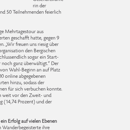
rin der
und 50 Teilnehmenden feierlich
ige Mehrtagestour aus
rten geschafft hatte, gegen 9
. „Wir freuen uns riesig über
organisation den Bergischen
hlussendlich sogar ein Start-
 noch ganz überwältigt.“ Der
von Wahl-Beginn an auf Platz
00 online abgegebenen
rten hinzu, sodass der
men für sich verbuchen konnte.
n weit vor den Zweit- und
g (14,74 Prozent) und der
in Erfolg auf vielen Ebenen
n Wanderbegeisterte ihre