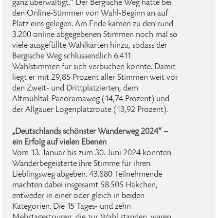
ganz überwältigt.“ Der Bergische Weg hatte bei
den Online-Stimmen von Wahl-Beginn an auf
Platz eins gelegen. Am Ende kamen zu den rund
3.200 online abgegebenen Stimmen noch mal so
viele ausgefüllte Wahlkarten hinzu, sodass der
Bergische Weg schlussendlich 6.411
Wahlstimmen für sich verbuchen konnte. Damit
liegt er mit 29,85 Prozent aller Stimmen weit vor
den Zweit- und Drittplatzierten, dem
Altmühltal-Panoramaweg (14,74 Prozent) und
der Allgäuer Logenplatzroute (13,92 Prozent).
„Deutschlands schönster Wanderweg 2024“ –
ein Erfolg auf vielen Ebenen
Vom 13. Januar bis zum 30. Juni 2024 konnten
Wanderbegeisterte ihre Stimme für ihren
Lieblingsweg abgeben. 43.880 Teilnehmende
machten dabei insgesamt 58.505 Häkchen,
entweder in einer oder gleich in beiden
Kategorien. Die 15 Tages- und zehn
Mehrtagestouren, die zur Wahl standen, waren