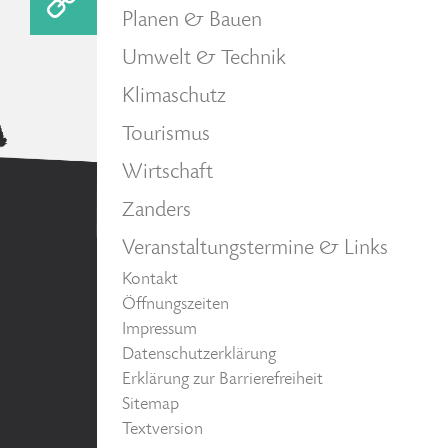
Planen & Bauen
Umwelt & Technik
Klimaschutz
Tourismus
Wirtschaft
Zanders
Veranstaltungstermine & Links
Kontakt
Öffnungszeiten
Impressum
Datenschutzerklärung
Erklärung zur Barrierefreiheit
Sitemap
Textversion