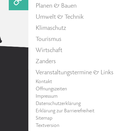
Planen & Bauen
Umwelt & Technik
Klimaschutz
Tourismus
Wirtschaft
Zanders
Veranstaltungstermine & Links
Kontakt
Öffnungszeiten
Impressum
Datenschutzerklärung
Erklärung zur Barrierefreiheit
Sitemap
Textversion