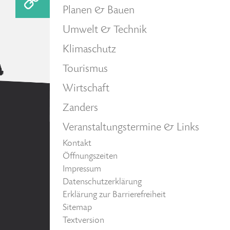
Planen & Bauen
Umwelt & Technik
Klimaschutz
Tourismus
Wirtschaft
Zanders
Veranstaltungstermine & Links
Kontakt
Öffnungszeiten
Impressum
Datenschutzerklärung
Erklärung zur Barrierefreiheit
Sitemap
Textversion