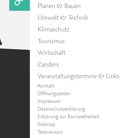
Planen & Bauen
Umwelt & Technik
Klimaschutz
Tourismus
Wirtschaft
Zanders
Veranstaltungstermine & Links
Kontakt
Öffnungszeiten
Impressum
Datenschutzerklärung
Erklärung zur Barrierefreiheit
Sitemap
Textversion