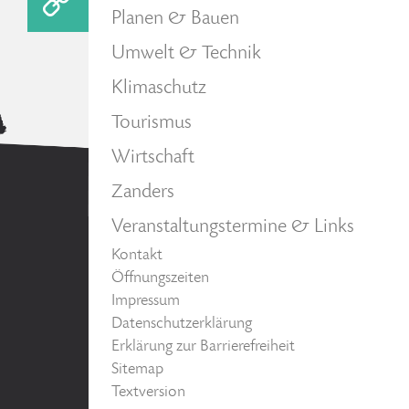
Planen & Bauen
Umwelt & Technik
Klimaschutz
Tourismus
Wirtschaft
Zanders
Veranstaltungstermine & Links
Kontakt
Öffnungszeiten
Impressum
Datenschutzerklärung
Erklärung zur Barrierefreiheit
Sitemap
Textversion