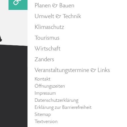
Planen & Bauen
Umwelt & Technik
Klimaschutz
Tourismus
Wirtschaft
Zanders
Veranstaltungstermine & Links
Kontakt
Öffnungszeiten
Impressum
Datenschutzerklärung
Erklärung zur Barrierefreiheit
Sitemap
Textversion