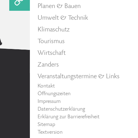
Planen & Bauen
Umwelt & Technik
Klimaschutz
Tourismus
Wirtschaft
Zanders
Veranstaltungstermine & Links
Kontakt
Öffnungszeiten
Impressum
Datenschutzerklärung
Erklärung zur Barrierefreiheit
Sitemap
Textversion