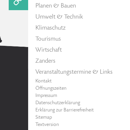
Planen & Bauen
Umwelt & Technik
Klimaschutz
Tourismus
Wirtschaft
Zanders
Veranstaltungstermine & Links
Kontakt
Öffnungszeiten
Impressum
Datenschutzerklärung
Erklärung zur Barrierefreiheit
Sitemap
Textversion