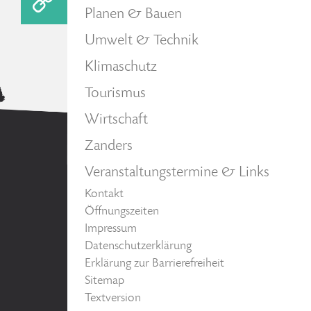
Planen & Bauen
Umwelt & Technik
Klimaschutz
Tourismus
Wirtschaft
Zanders
Veranstaltungstermine & Links
Kontakt
Öffnungszeiten
Impressum
Datenschutzerklärung
Erklärung zur Barrierefreiheit
Sitemap
Textversion