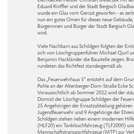
Dachdeckermeister Christian Bielaczek mit se
Eduard Kniffler und der Stadt Bergisch Gladbac
wurde ein Glas vom Gerüst geworfen - es zer
nun ein gutes Omen für dieses neue Gebäude, 
Bürgerinnen und Bürger der Stadt Bergisch Gl
wird.
Viele Nachbarn aus Schildgen folgten der Ein
sich von Löschgruppenführer Michael Quirl un
Benjamin Hackländer die Baustelle zeigen. Br
rundeten das Richtfest standesgemäß ab.
Das „Feuerwehrhaus 5“ entsteht auf dem Gru
Pohle an der Altenberger-Dom-Straße Ecke Sc
Voraussichtlich ab Sommer 2022 wird der stä
Domizil der Löschgruppe Schildgen der Feuer
25 Angehörigen der Einsatzabteilung gehören 
Jugendfeuerwehr und 9 Angehörige der Ehren
Schildgen stehen neben einem modernen Hilfe
(HLF20) ein Tanklöschfahrzeug (TLF2000) und
Mannschaftstransportfahrzeug (MTF) zur Verf