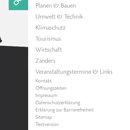
Planen & Bauen
Umwelt & Technik
Klimaschutz
Tourismus
Wirtschaft
Zanders
Veranstaltungstermine & Links
Kontakt
Öffnungszeiten
Impressum
Datenschutzerklärung
Erklärung zur Barrierefreiheit
Sitemap
Textversion