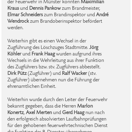
der Feuerwehr in Münster konnten
Maximilian
Kraus
und
Dennis Pankow
zum Brandmeister,
Elmar Schneiders
zum Brandinspektor und
André
Wendrock
zum Brandoberinspektor befördert
werden.
Weiterhin gibt es einen Wechsel in der
Zugführung des Löschzuges Stadtmitte.
Jörg
Köhler
und
Frank Haag
wurden aufgrund ihres
Wechsels in die Wehrleitung aus ihrer Funktion
des Zugführers bzw. stv. Zugführers abbestellt.
Dirk Pütz
(Zugführer) und
Ralf Wacker
(stv.
Zugführer) übernehmen nun die Führung der
ehrenamtlichen Einheit.
Weiterhin wurde durch den Leiter der Feuerwehr
bekannt gegeben, dass die Herren
Marlon
Konertz
,
Axel Merten
und
Gerd Haag
nun nach
den erfolgreich absolvierten Laufbahnprüfungen
für den gehobenen feuerwehrtechnischen Dienst