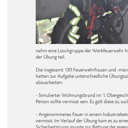
nahm eine Löschgruppe der Werkfeuerwehr 
der Übung teil.
Die insgesamt 130 Feuerwehrfrauen und -männe
hatten zur Aufgabe unterschiedliche Übungssz
abzuarbeiten:
- Simulierter Wohnungsbrand im 1. Obergesch
Person sollte vermisst sein. Es galt diese zu su
- Angenommenes Feuer in einem Industriebet
vermisst. Im Verlauf der Übung kam es zu ein
Sicherheitstrupp musste zur Rettung der eigen