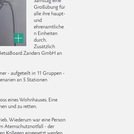
Samstag eine
Großübung für
alle ihre haupt-
und
ehrenamtliche
n Einheiten
durch.
Zusätzlich
MetsäBoard Zanders GmbH an
r - aufgeteilt in 11 Gruppen -
enarien an 5 Stationen
oss eines Wohnhauses. Eine
chen und zu retten.
rieb. Wiederum war eine Person
em Atemschutznotfall - der
en Kollegen eingesetzt werden.