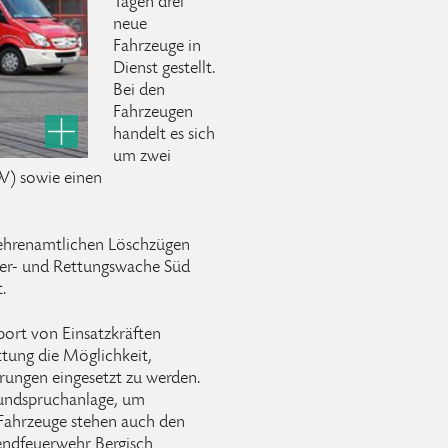
Tagen drei
neue
Fahrzeuge in
Dienst gestellt.
Bei den
Fahrzeugen
handelt es sich
um zwei
) sowie einen
ehrenamtlichen Löschzügen
uer- und Rettungswache Süd
.
port von Einsatzkräften
ttung die Möglichkeit,
ierungen eingesetzt zu werden.
Rundspruchanlage, um
Fahrzeuge stehen auch den
endfeuerwehr Bergisch