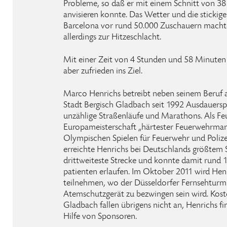
Probleme, so daß er mit einem Schnitt von 38
anvisieren konnte. Das Wetter und die stickige
Barcelona vor rund 50.000 Zuschauern machte
allerdings zur Hitzeschlacht.
Mit einer Zeit von 4 Stunden und 58 Minuten
aber zufrieden ins Ziel.
Marco Henrichs betreibt neben seinem Beruf 
Stadt Bergisch Gladbach seit 1992 Ausdauerspo
unzählige Straßenläufe und Marathons. Als 
Europameisterschaft „härtester Feuerwehrma
Olympischen Spielen für Feuerwehr und Polizei 
erreichte Henrichs bei Deutschlands größtem S
drittweiteste Strecke und konnte damit rund 
patienten erlaufen. Im Oktober 2011 wird Henr
teilnehmen, wo der Düsseldorfer Fernsehturm
Atemschutzgerät zu bezwingen sein wird. Koste
Gladbach fallen übrigens nicht an, Henrichs fi
Hilfe von Sponsoren.