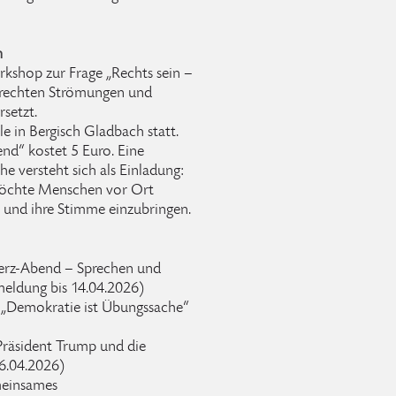
n
rkshop zur Frage „Rechts sein –
en rechten Strömungen und
setzt.
 in Bergisch Gladbach statt.
end“ kostet 5 Euro. Eine
e versteht sich als Einladung:
öchte Menschen vor Ort
n und ihre Stimme einzubringen.
erz-Abend – Sprechen und
meldung bis 14.04.2026)
b „Demokratie ist Übungssache“
Präsident Trump und die
6.04.2026)
meinsames