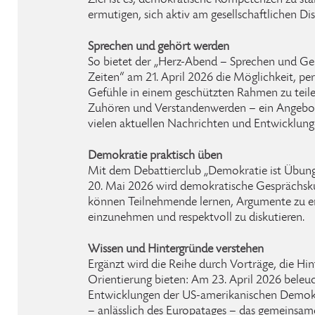
Ziel ist es, demokratische Kompetenzen zu s
ermutigen, sich aktiv am gesellschaftlichen Dis
Sprechen und gehört werden
So bietet der „Herz-Abend – Sprechen und Ge
Zeiten“ am 21. April 2026 die Möglichkeit, p
Gefühle in einem geschützten Rahmen zu teile
Zuhören und Verstandenwerden – ein Angebot f
vielen aktuellen Nachrichten und Entwicklun
Demokratie praktisch üben
Mit dem Debattierclub „Demokratie ist Übung
20. Mai 2026 wird demokratische Gesprächskul
können Teilnehmende lernen, Argumente zu en
einzunehmen und respektvoll zu diskutieren.
Wissen und Hintergründe verstehen
Ergänzt wird die Reihe durch Vorträge, die Hi
Orientierung bieten: Am 23. April 2026 beleuc
Entwicklungen der US-amerikanischen Demok
– anlässlich des Europatages – das gemeins