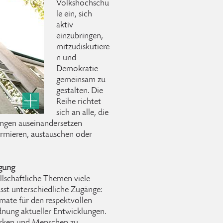
Volkshochschu
le ein, sich
aktiv
einzubringen,
mitzudiskutiere
n und
Demokratie
gemeinsam zu
gestalten. Die
Reihe richtet
sich an alle, die
lungen auseinandersetzen
ormieren, austauschen oder
igung
llschaftliche Themen viele
sst unterschiedliche Zugänge:
ate für den respektvollen
dnung aktueller Entwicklungen.