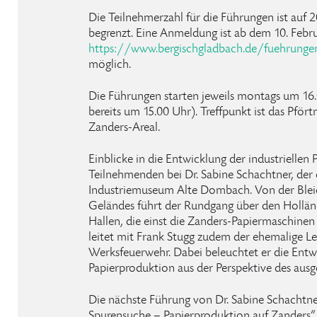
Die Teilnehmerzahl für die Führungen ist auf 
begrenzt. Eine Anmeldung ist ab dem 10. Febr
https://www.bergischgladbach.de/fuehrungen
möglich.
Die Führungen starten jeweils montags um 16
bereits um 15.00 Uhr). Treffpunkt ist das Pf
Zanders-Areal.
Einblicke in die Entwicklung der industriellen
Teilnehmenden bei Dr. Sabine Schachtner, der 
Industriemuseum Alte Dombach. Von der Bleich
Geländes führt der Rundgang über den Holländ
Hallen, die einst die Zanders-Papiermaschinen
leitet mit Frank Stugg zudem der ehemalige Le
Werksfeuerwehr. Dabei beleuchtet er die Entw
Papierproduktion aus der Perspektive des ausg
Die nächste Führung von Dr. Sabine Schachtne
Spurensuche – Papierproduktion auf Zanders“