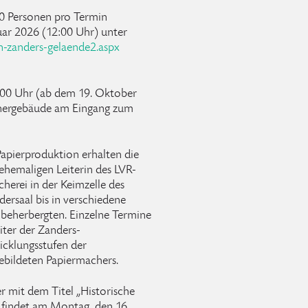
20 Personen pro Termin
uar 2026 (12:00 Uhr) unter
-zanders-gelaende2.aspx
.00 Uhr (ab dem 19. Oktober
örtnergebäude am Eingang zum
 Papierproduktion erhalten die
ehemaligen Leiterin des LVR-
erei in der Keimzelle des
ersaal bis in verschiedene
 beherbergten. Einzelne Termine
iter der Zanders-
icklungsstufen der
ebildeten Papiermachers.
r mit dem Titel „Historische
 findet am Montag, den 16.