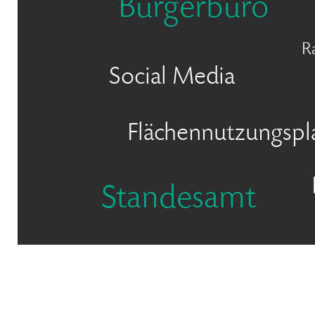
Bürgerbüro
R
Social Media
Flächennutzungspl
Standesamt
Bürgermeister Marcel Kreutz
© 2026 Stadt Bergisch Gladbach