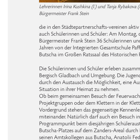
Lehrerinnen Irina Kushkina (l.) und Tanja Rybakova (r
Bürgermeister Frank Stein
die in den Städtepartnerschafts-vereinen aktiv
auch Schülerinnen und Schüler: Am Montag, d
Bürgermeister Frank Stein 36 Schülerinnen und
Jahren von der Integrierten Gesamtschule Paf
Butscha im Großen Ratssaal des Historischen R
Die Schülerinnen und Schüler erleben zusam
Bergisch Gladbach und Umgebung. Die Jugend
durch den Austausch die Möglichkeit, eine Au
Situation in ihrer Heimat zu nehmen.
Ob beim gemeinsamen Besuch der Feuerwache 
Projektgruppen oder dem Klettern in der Klett
Vordergrund stehen das gegenseitige Kennenl
miteinander. Natürlich darf auch ein Besuch in
Programmpunkt beim diesjährigen Schüleraust
Butscha-Platzes auf dem Zanders-Areal durch 
seinen Amtskollegen aus Butscha, Anatolii Fe