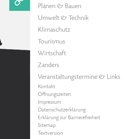
Planen & Bauen
Umwelt & Technik
Klimaschutz
Tourismus
Wirtschaft
Zanders
Veranstaltungstermine & Links
Kontakt
Öffnungszeiten
Impressum
Datenschutzerklärung
Erklärung zur Barrierefreiheit
Sitemap
Textversion