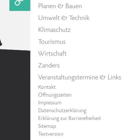
Planen & Bauen
Umwelt & Technik
Klimaschutz
Tourismus
Wirtschaft
Zanders
Veranstaltungstermine & Links
Kontakt
Öffnungszeiten
Impressum
Datenschutzerklärung
Erklärung zur Barrierefreiheit
Sitemap
Textversion