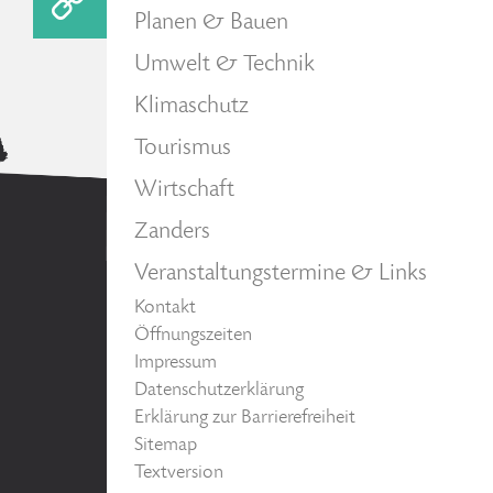
Planen & Bauen
Umwelt & Technik
Klimaschutz
Tourismus
Wirtschaft
Zanders
Veranstaltungstermine & Links
Kontakt
Öffnungszeiten
Impressum
Datenschutzerklärung
Erklärung zur Barrierefreiheit
Sitemap
Textversion