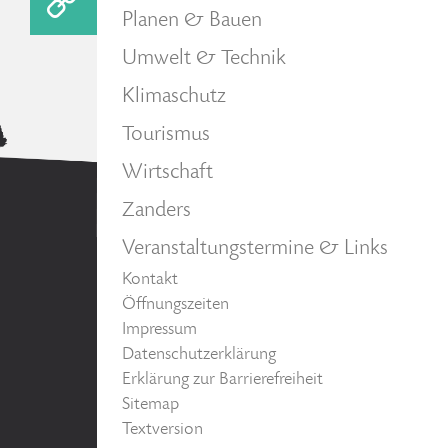
Planen & Bauen
Umwelt & Technik
Klimaschutz
Tourismus
Wirtschaft
Zanders
Veranstaltungstermine & Links
Kontakt
Öffnungszeiten
Impressum
Datenschutzerklärung
Erklärung zur Barrierefreiheit
Sitemap
Textversion