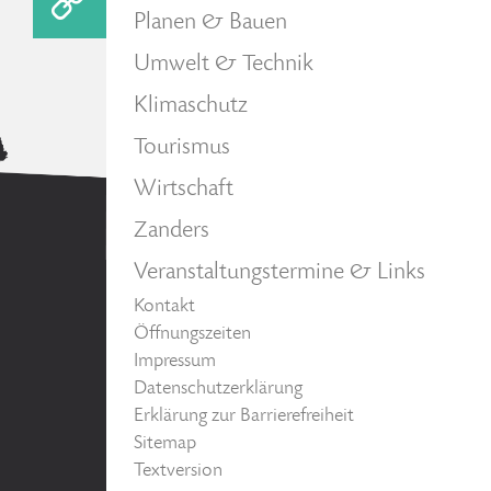
Planen & Bauen
Umwelt & Technik
Klimaschutz
Tourismus
Wirtschaft
Zanders
Veranstaltungstermine & Links
Kontakt
Öffnungszeiten
Impressum
Datenschutzerklärung
Erklärung zur Barrierefreiheit
Sitemap
Textversion